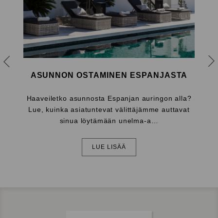
n
o
n
o
s
t
ASUNNON OSTAMINEN ESPANJASTA
a
m
amme
Haaveiletko asunnosta Espanjan auringon alla?
Houkut
i
nostaa
Lue, kuinka asiatuntevat välittäjämme auttavat
suos
n
sinua löytämään unelma-a…
e
n
E
LUE LISÄÄ
s
p
a
n
j
a