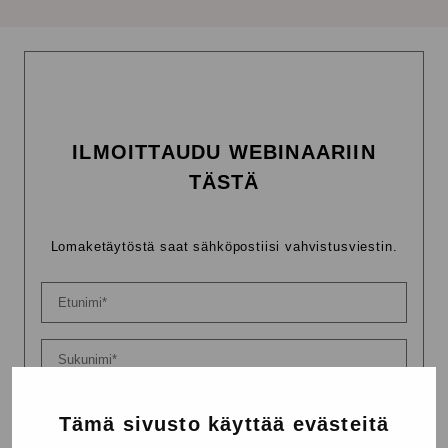
ILMOITTAUDU WEBINAARIIN
TÄSTÄ
Lomaketäytöstä saat sähköpostiisi vahvistusviestin.
Tämä sivusto käyttää evästeitä