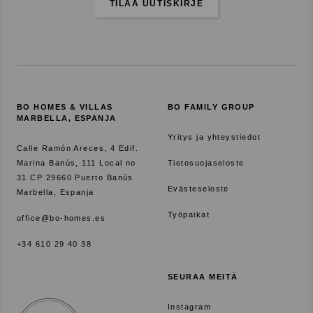
TILAA UUTISKIRJE
s
t
a
BO HOMES & VILLAS
BO FAMILY GROUP
MARBELLA, ESPANJA
Yritys ja yhteystiedot
Calle Ramón Areces, 4 Edif.
Marina Banús, 111 Local no
Tietosuojaseloste
31 CP 29660 Puerto Banús
Evästeseloste
Marbella, Espanja
Työpaikat
office@bo-homes.es
+34 610 29 40 38
SEURAA MEITÄ
Instagram