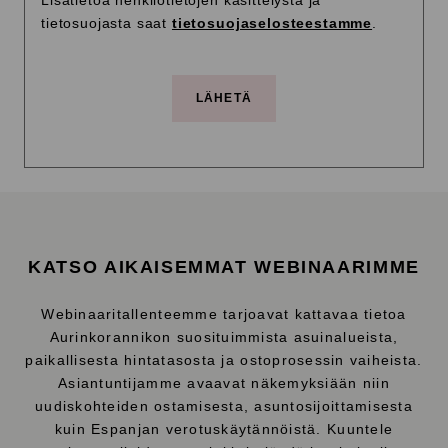
Lisätietoa henkilötietojen käsittelystä ja
tietosuojasta saat
tietosuojaselosteestamme
.
KATSO AIKAISEMMAT WEBINAARIMME
Webinaaritallenteemme tarjoavat kattavaa tietoa
Aurinkorannikon suosituimmista asuinalueista,
paikallisesta hintatasosta ja ostoprosessin vaiheista.
Asiantuntijamme avaavat näkemyksiään niin
uudiskohteiden ostamisesta, asuntosijoittamisesta
kuin Espanjan verotuskäytännöistä. Kuuntele