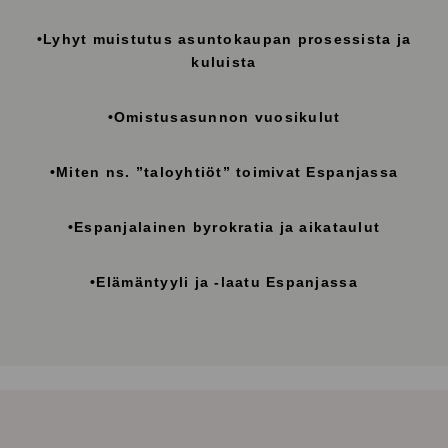
•Lyhyt muistutus asuntokaupan prosessista ja
kuluista
•Omistusasunnon vuosikulut
•Miten ns. ”taloyhtiöt” toimivat Espanjassa
•Espanjalainen byrokratia ja aikataulut
•Elämäntyyli ja -laatu Espanjassa