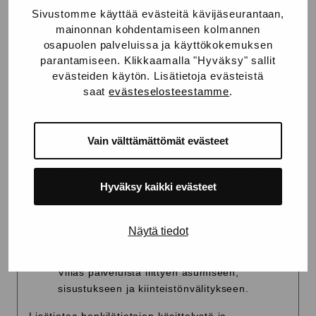
Sivustomme käyttää evästeitä kävijäseurantaan,
mainonnan kohdentamiseen kolmannen
osapuolen palveluissa ja käyttökokemuksen
Mitä asioita haluaisit kuulla webinaarissa?
parantamiseen. Klikkaamalla "Hyväksy" sallit
evästeiden käytön. Lisätietoja evästeistä
saat
evästeselosteestamme
.
Vain välttämättömät evästeet
Haluan välittäjän olevan minuun yhteydessä
asuntoasioihin liittyen.
Hyväksy kaikki evästeet
Tilaa uutiskirje:
Näytä tiedot
Haluan vastaanottaa tietoa Bo Homes &
Villas palveluista liittyen asumiseen,
sisustukseen ja kiinteistönvälitykseen.