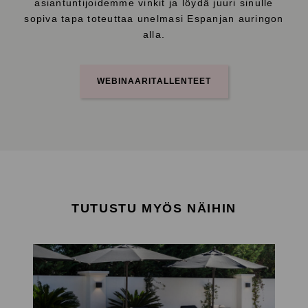
asiantuntijoidemme vinkit ja löydä juuri sinulle
sopiva tapa toteuttaa unelmasi Espanjan auringon
alla.
WEBINAARITALLENTEET
TUTUSTU MYÖS NÄIHIN
A
s
u
n