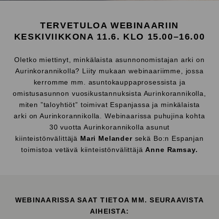
TERVETULOA WEBINAARIIN
KESKIVIIKKONA 11.6. KLO 15.00–16
.00
Oletko miettinyt, minkälaista asunnonomistajan arki on
Aurinkorannikolla? Liity mukaan webinaariimme, jossa
kerromme mm. asuntokauppaprosessista ja
omistusasunnon vuosikustannuksista Aurinkorannikolla,
miten ”taloyhtiöt” toimivat Espanjassa ja minkälaista
arki on Aurinkorannikolla. Webinaarissa puhujina kohta
30 vuotta Aurinkorannikolla asunut
kiinteistönvälittäjä
Mari Melander
sekä Bo:n Espanjan
toimistoa vetävä kiinteistönvälittäjä
Anne Ramsay.
WEBINAARISSA SAAT TIETOA MM. SEURAAVISTA
AIHEISTA: