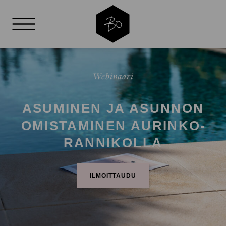
AVAA VALIKKO
Webinaari
ASUMINEN JA ASUNNON
OMISTAMINEN AURINKO­
RANNIKOLLA
ILMOITTAUDU