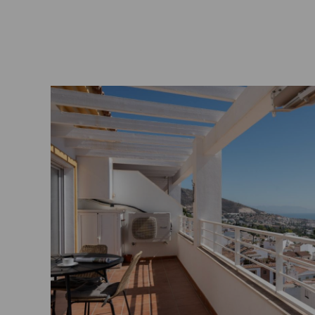
Tutustu
kohteeseen
Benalmadena
Pueblo