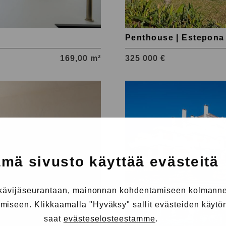
Penthouse | Estepona
169,00 m²
325 000 €
Tutustu
kohteeseen
Nueva
Andalucia
mä sivusto käyttää evästeitä
 kävijäseurantaan, mainonnan kohdentamiseen kolmanne
iseen. Klikkaamalla "Hyväksy" sallit evästeiden käytön.
saat
evästeselosteestamme
.