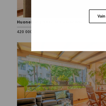
Vain
Huoneisto | Sitio de Calahonda
420 000 €
Tutustu
kohteeseen
Marbella
Golden
Mile