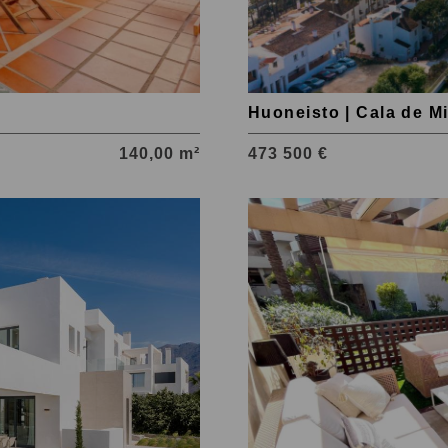
Huoneisto | Cala de Mi
140,00 m²
473 500 €
Tutustu
kohteeseen
Marbella
Este