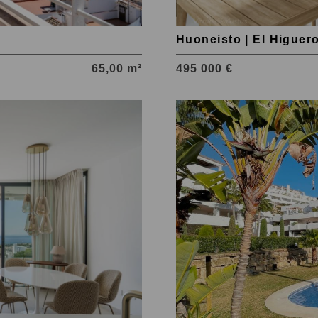
Huoneisto | El Higuer
65,00 m²
495 000 €
Tutustu
kohteeseen
Estepona
East