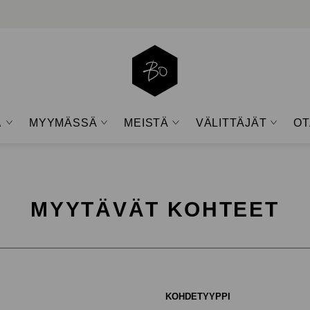
A
MYYMÄSSÄ
MEISTÄ
VÄLITTÄJÄT
OT
Open
Open
Open
Open
sub-
sub-
sub-
sub-
menu
menu
menu
menu
MYYTÄVÄT KOHTEET
KOHDETYYPPI