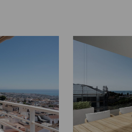
Tutustu
kohteeseen
El
Higueron