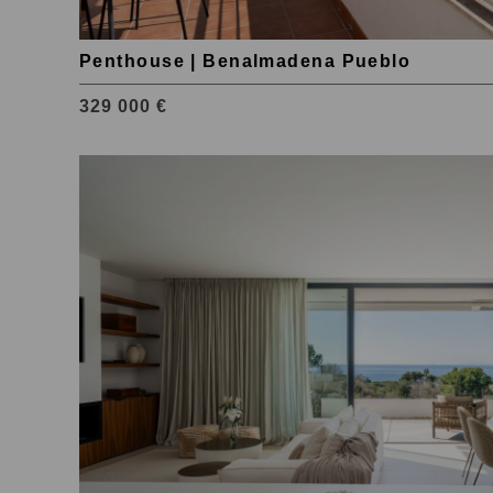
Penthouse | Benalmadena Pueblo
329 000 €
Tutustu
kohteeseen
Marbella
Este