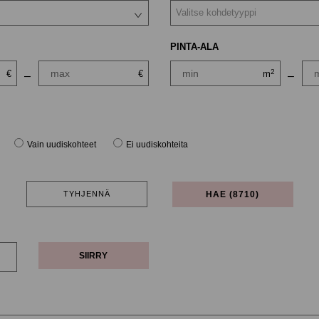
Valitse kohdetyyppi
PINTA-ALA
2
€
€
m
–
–
Vain uudiskohteet
Ei uudiskohteita
SIIRRY