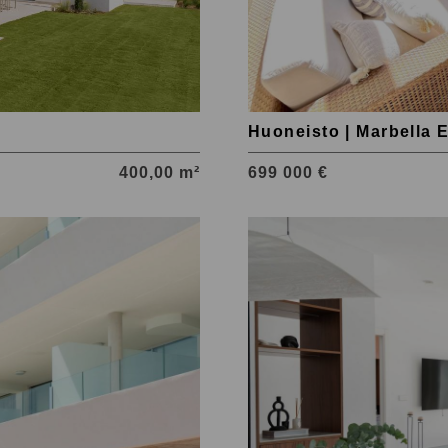
Huoneisto | Marbella 
400,00 m²
699 000 €
Tutustu
kohteeseen
Los
Arcos
(La
Quinta)