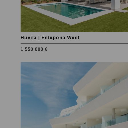
Huvila | Estepona West
1 550 000 €
Tutustu
kohteeseen
Benalmadena