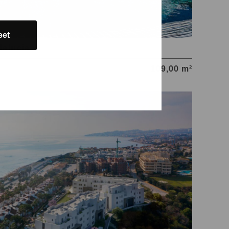
eet
dalucia
109,00 m²