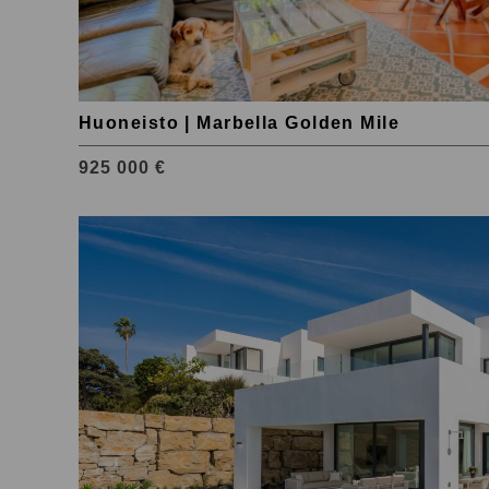
Huoneisto | Marbella Golden Mile
925 000 €
Tutustu
kohteeseen
Estepona
West