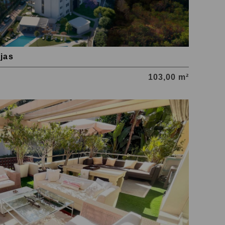
jas
103,00 m²