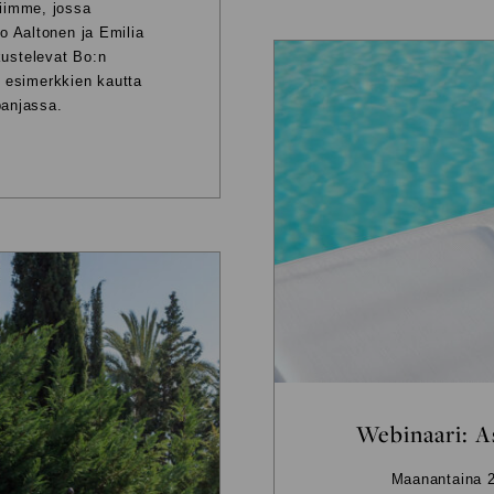
iimme, jossa
o Aaltonen ja Emilia
kustelevat Bo:n
 esimerkkien kautta
panjassa.
Webinaari: A
Maanantaina 25