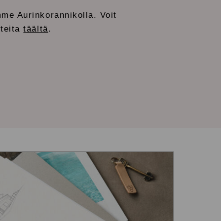
me Aurinkorannikolla. Voit
tteita
täältä
.