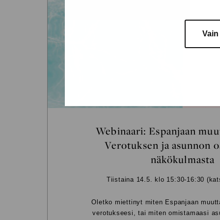
Vain
Webinaari: Espanjaan muu
Verotuksen ja asunnon 
näkökulmasta
Tiistaina 14.5. klo 15:30-16:30 (kat
Oletko miettinyt miten Espanjaan muutt
verotukseesi, tai miten omistamaasi as