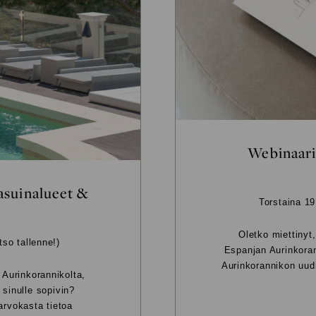
Webinaari
asuinalueet &
Torstaina 19
Oletko miettinyt
tso tallenne!)
Espanjan Aurinkoran
Aurinkorannikon uud
Aurinkorannikolta,
 sinulle sopivin?
rvokasta tietoa