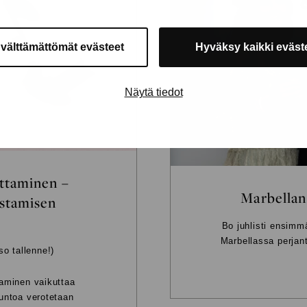
 välttämättömät evästeet
Hyväksy kaikki eväst
Näytä tiedot
ttaminen –
Marbellan
ostamisen
Bo juhlisti ensimm
Marbellassa perjant
so tallenne!)
aminen vaikuttaa
untoa verotetaan