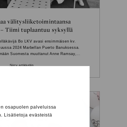
aa välitysliiketoimintaansa
– Tiimi tuplaantuu syksyllä
lläkävijä Bo LKV avasi ensimmäisen kv.
kuussa 2024 Marbellan Puerto Banuksessa.
tämään Suomesta muuttanut Anne Ramsay,...
Siirry artikkeliin
n osapuolen palveluissa
 Lisätietoja evästeistä