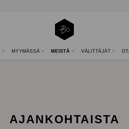
A
MYYMÄSSÄ
MEISTÄ
VÄLITTÄJÄT
OT
Open
Open
Open
Open
sub-
sub-
sub-
sub-
menu
menu
menu
menu
AJANKOHTAISTA