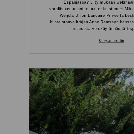
Espanjassa? Liity mukaan webinaar
varallisuussuunnitteluun erikoistuneet Mikk
Weijola Union Bancaire Privéelta kes
kiinteistönvälittäjän Anne Ramsayn kanssa
erilaisista verokäytännöistä Es
Siirry artikkeliin