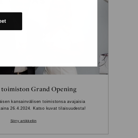
eet
 toimiston Grand Opening
äisen kansainvälisen toimistonsa avajaisia
aina 26.4.2024. Katso kuvat tilaisuudesta!
Siirry artikkeliin