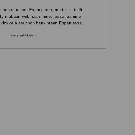
oman asunnon Espanjassa, mutta et tiedä
Liity mukaan webinaariimme, jossa jaamme
a vinkkejä asunnon hankintaan Espanjassa.
Siirry artikkeliin