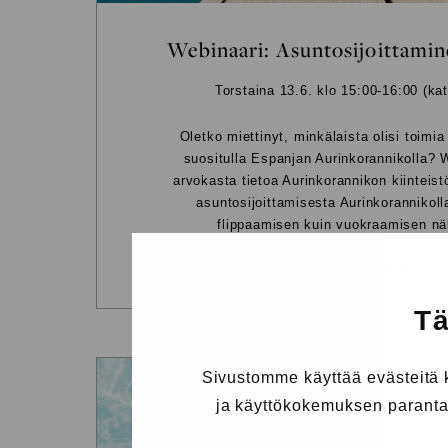
Webinaari: Asuntosijoittamin
Torstaina 13.6. klo 15:00-16:00 (kat
Oletko miettinyt, minkälaista olisi toimia
suositulla Espanjan Aurinkorannikolla? 
arvokasta tietoa Aurinkorannikon kiinteis
asuntosijoittamisesta Aurinkorannikoll
flippaamisen kuin vuokraamisen n
Siirry artikkeliin
Tä
Sivustomme käyttää evästeitä
ja käyttökokemuksen parantam