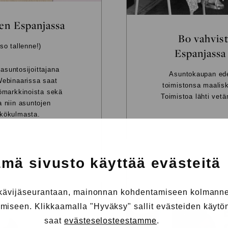
en Espanjassa
Bo vahvist
so tallenne!)
Espanjassa 
 asuntosijoittajana
Asuntokaupan ede
Webinaarissa saat
toimistonsa maalis
tömarkkinoista sekä
Toimistoa lähti ve
a niin asuntojen
äkökulmasta.
mä sivusto käyttää evästeitä
 kävijäseurantaan, mainonnan kohdentamiseen kolmanne
iseen. Klikkaamalla "Hyväksy" sallit evästeiden käytön.
saat
evästeselosteestamme
.