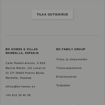
TILAA UUTISKIRJE
BO HOMES & VILLAS
BO FAMILY GROUP
MARBELLA, ESPANJA
Yritys ja yhteystiedot
Calle Ramón Areces, 4 Edif.
Marina Banús, 111 Local no
Tietosuojaseloste
31 CP 29660 Puerto Banús
Evästeseloste
Marbella, Espanja
Työpaikat
office@bo-homes.es
+34 610 29 40 38