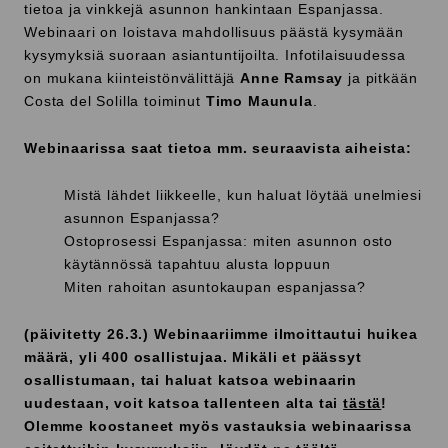
tietoa ja vinkkejä asunnon hankintaan Espanjassa.
Webinaari on loistava mahdollisuus päästä kysymään
kysymyksiä suoraan asiantuntijoilta. Infotilaisuudessa
on mukana kiinteistönvälittäjä
Anne Ramsay
ja pitkään
Costa del Solilla toiminut
Timo Maunula
.
Webinaarissa saat tietoa mm. seuraavista aiheista:
Mistä lähdet liikkeelle, kun haluat löytää unelmiesi
asunnon Espanjassa?
Ostoprosessi Espanjassa: miten asunnon osto
käytännössä tapahtuu alusta loppuun
Miten rahoitan asuntokaupan espanjassa?
(päivitetty 26.3.)
Webinaariimme ilmoittautui huikea
määrä, yli 400 osallistujaa. Mikäli et päässyt
osallistumaan, tai haluat katsoa webinaarin
uudestaan, voit katsoa tallenteen alta tai
tästä
!
Olemme koostaneet myös vastauksia webinaarissa