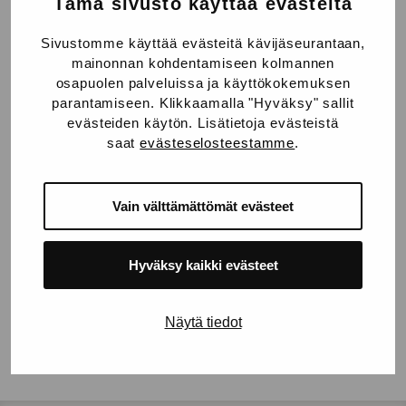
Tämä sivusto käyttää evästeitä
Sivustomme käyttää evästeitä kävijäseurantaan,
mainonnan kohdentamiseen kolmannen
osapuolen palveluissa ja käyttökokemuksen
parantamiseen. Klikkaamalla "Hyväksy" sallit
evästeiden käytön. Lisätietoja evästeistä
saat
evästeselosteestamme
.
Vain välttämättömät evästeet
Hyväksy kaikki evästeet
Näytä tiedot
Jaa Facebookissa
Jaa Twitterissä
Jaa LinkedInissä
Jaa WhatsAppissa
Jaa: