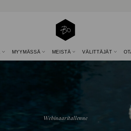
A
MYYMÄSSÄ
MEISTÄ
VÄLITTÄJÄT
OT
Open
Open
Open
Open
sub-
sub-
sub-
sub-
menu
menu
menu
menu
Webinaaritallenne