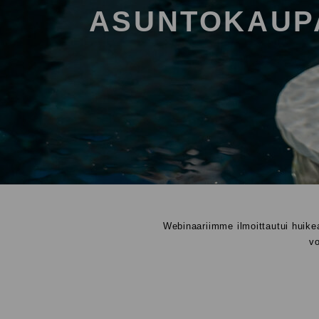
ASUNTOKAUP
Webinaariimme ilmoittautui huikea
vo