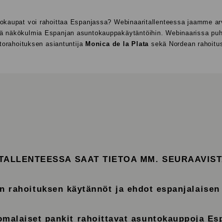
tokaupat voi rahoittaa Espanjassa? Webinaaritallenteessa jaamme a
iä näkökulmia Espanjan asuntokauppakäytäntöihin. Webinaarissa puhu
torahoituksen asiantuntija
Monica de la Plata
sekä Nordean rahoitus
TALLENTEESSA SAAT TIETOA MM. SEURAAVISTA
 rahoituksen käytännöt ja ehdot espanjalaisen
omalaiset pankit rahoittavat asuntokauppoja E