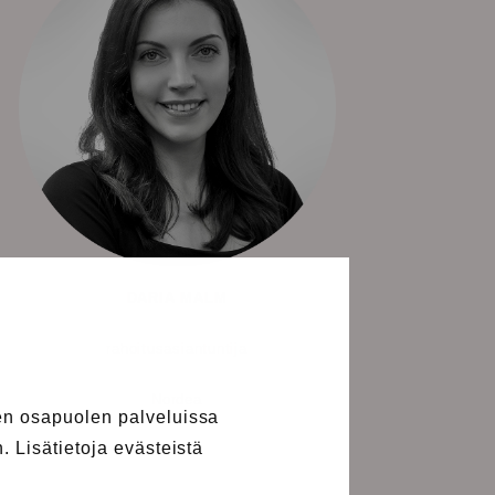
DARIA MALM
rahoitusasiantuntija
Nordea
n osapuolen palveluissa
 Lisätietoja evästeistä