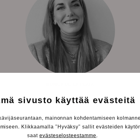
MONICA DE LA PLATA
mä sivusto käyttää evästeitä
suhteiden ja kumppanuuksien johtaja
Habeno
 kävijäseurantaan, mainonnan kohdentamiseen kolmanne
iseen. Klikkaamalla "Hyväksy" sallit evästeiden käytön.
saat
evästeselosteestamme
.