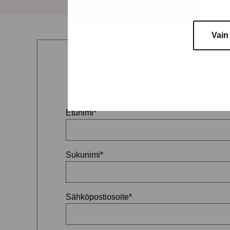
Vain
Täyttäm
Etunimi
*
Sukunimi
*
Sähköpostiosoite
*