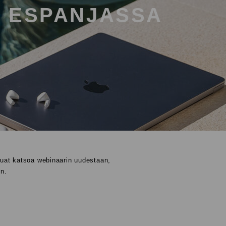
 ESPANJASSA
aluat katsoa webinaarin uudestaan,
en.