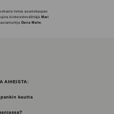
rvokasta tietoa asuntokaupan
jina kiinteistönvälittäjä
Mari
asiantuntija
Daria Malm
.
 AIHEISTA:
 pankin kautta
spanjassa?