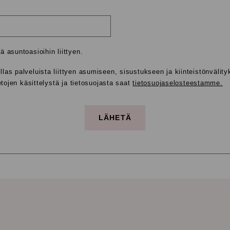
 asuntoasioihin liittyen.
as palveluista liittyen asumiseen, sisustukseen ja kiinteistönvälity
etojen käsittelystä ja tietosuojasta saat
tietosuojaselosteestamme.