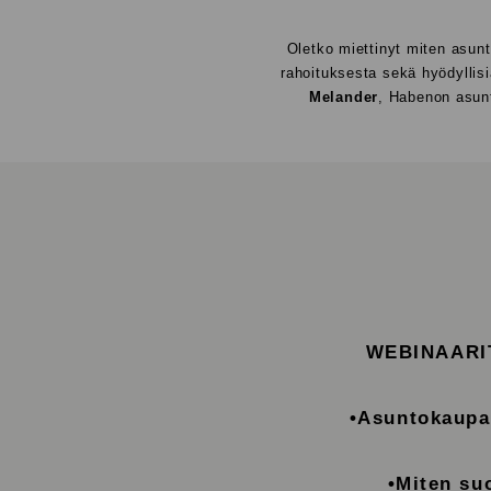
Oletko miettinyt miten asun
rahoituksesta sekä hyödyllis
Melander
, Habenon asun
WEBINAARI
•Asuntokaupan
•Miten su