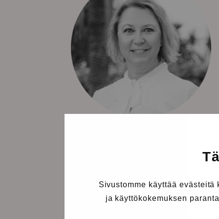
MARI MELANDER
Tä
asuntomyyjä, partner
Bo Homes & Villas
Sivustomme käyttää evästeitä
ja käyttökokemuksen parantam