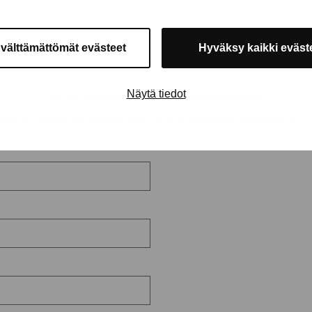
 välttämättömät evästeet
Hyväksy kaikki eväst
Näytä tiedot
TILAA LINKKI WEBINAARITALLENTEESEEN
ällä alla olevan lomakkeen saat linkin tallenteeseen sähköpostiisi m