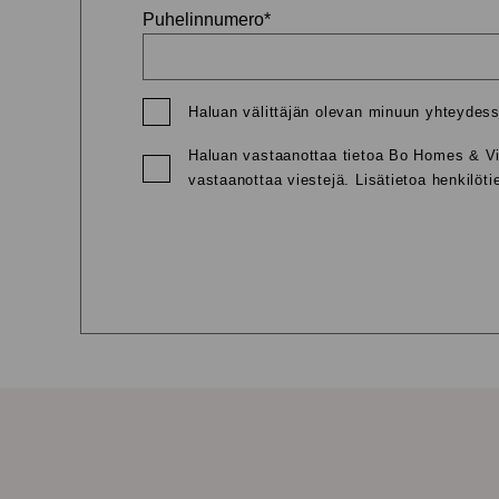
Puhelinnumero
*
Haluan välittäjän olevan minuun yhteydessä
Haluan vastaanottaa tietoa Bo Homes & Vill
vastaanottaa viestejä. Lisätietoa henkilöti