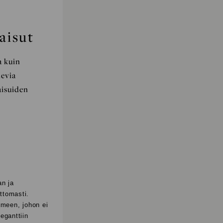
aisut
a kuin
levia
aisuiden
an ja
ttomasti.
ilmeen, johon ei
eganttiin