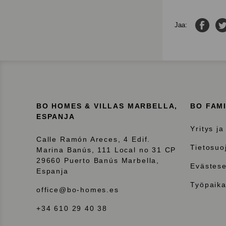
Jaa F
Jaa:
BO HOMES & VILLAS MARBELLA,
BO FAM
ESPANJA
Yritys ja
Calle Ramón Areces, 4 Edif.
Tietosuo
Marina Banús, 111 Local no 31 CP
29660 Puerto Banús Marbella,
Evästese
Espanja
Työpaika
office@bo-homes.es
+34 610 29 40 38