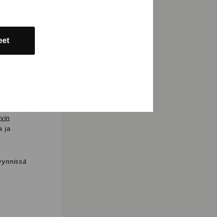
eet
sratkaisuja
i monta
a. Kasvanut
untonäytöillä
ovin
a ja
myynnissä