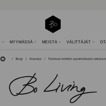
A
MYYMÄSSÄ
MEISTÄ
VÄLITTÄJÄT
OT
Open
Open
Open
Open
sub-
sub-
sub-
sub-
menu
menu
menu
menu
Etusivu
/
Blogi
/
Sisustus
/
Toimivan keittiön ajankohtaiset ratkaisut
BO