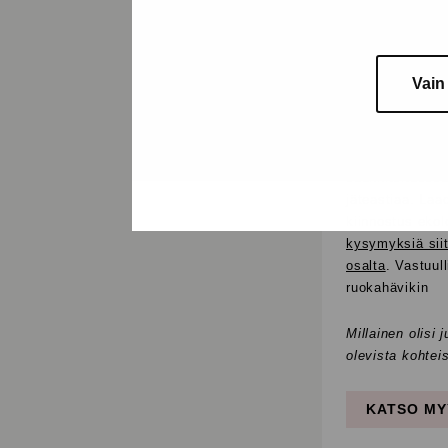
kodista, joka o
Vain
Vastuullis
Toinen tärkeä tr
suunniteltaessa
jäteastiaa. Laa
kiinnostus eko
kysymyksiä siit
osalta
. Vastuul
ruokahävikin
Millainen olisi 
olevista kohte
KATSO MY