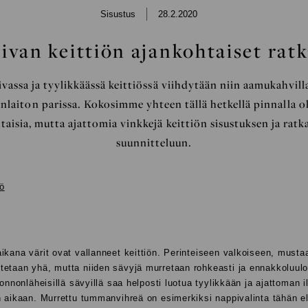
LIVING
Sisustus
28.2.2020
ivan keittiön ajankohtaiset ratk
vassa ja tyylikkäässä keittiössä viihdytään niin aamukahvill
nlaiton parissa. Kokosimme yhteen tällä hetkellä pinnalla o
taisia, mutta ajattomia vinkkejä keittiön sisustuksen ja ratk
suunnitteluun.
ikana värit ovat vallanneet keittiön. Perinteiseen valkoiseen, musta
etaan yhä, mutta niiden sävyjä murretaan rohkeasti ja ennakkoluulo
uonnonläheisillä sävyillä saa helposti luotua tyylikkään ja ajattoman 
n aikaan. Murrettu tummanvihreä on esimerkiksi nappivalinta tähän el