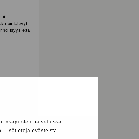
tai
kka pintalevyt
nnöllisyys että
in rakennetaan
skelutilat ja
rekkeella, joka
i moni kuitenkin
leekin
isimmät
n osapuolen palveluissa
 Lisätietoja evästeistä
itkäaikaisessa