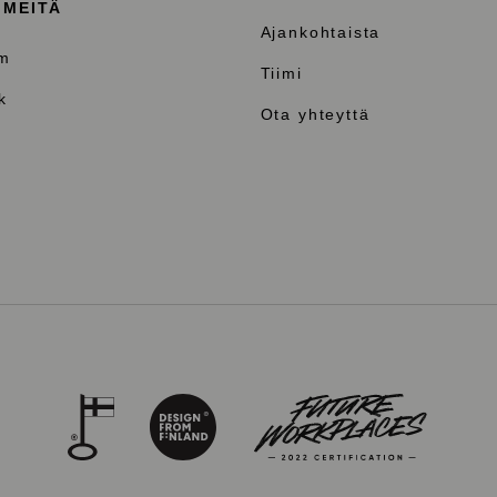
 MEITÄ
Ajankohtaista
am
Tiimi
k
Ota yhteyttä