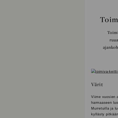
Toim
Toimi
ruua
ajankoh
Värit
Viime vuosien a
harmaaseen luot
Murretuilla ja l
kyllästy pitkää