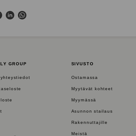
acebookissa
Jaa Twitterissä
Jaa LinkedInissä
Jaa WhatsAppissa
ILY GROUP
SIVUSTO
 yhteystiedot
Ostamassa
jaseloste
Myytävät kohteet
loste
Myymässä
t
Asunnon stailaus
Rakennuttajille
Meistä