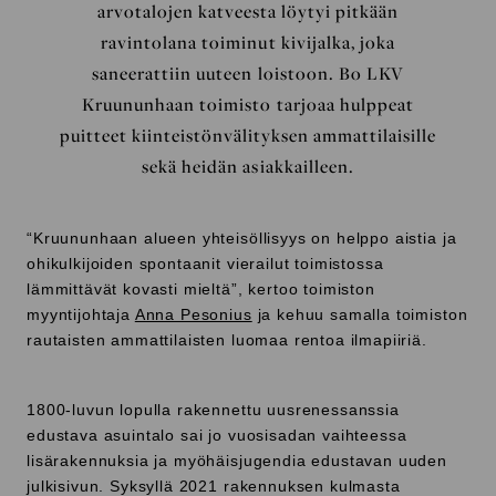
arvotalojen katveesta löytyi pitkään
ravintolana toiminut kivijalka, joka
saneerattiin uuteen loistoon. Bo LKV
Kruununhaan toimisto tarjoaa hulppeat
puitteet kiinteistönvälityksen ammattilaisille
sekä heidän asiakkailleen.
“Kruununhaan alueen yhteisöllisyys on helppo aistia ja
ohikulkijoiden spontaanit vierailut toimistossa
lämmittävät kovasti mieltä”, kertoo toimiston
myyntijohtaja
Anna Pesonius
ja kehuu samalla toimiston
rautaisten ammattilaisten luomaa rentoa ilmapiiriä.
1800-luvun lopulla rakennettu uusrenessanssia
edustava asuintalo sai jo vuosisadan vaihteessa
lisärakennuksia ja myöhäisjugendia edustavan uuden
julkisivun. Syksyllä 2021 rakennuksen kulmasta