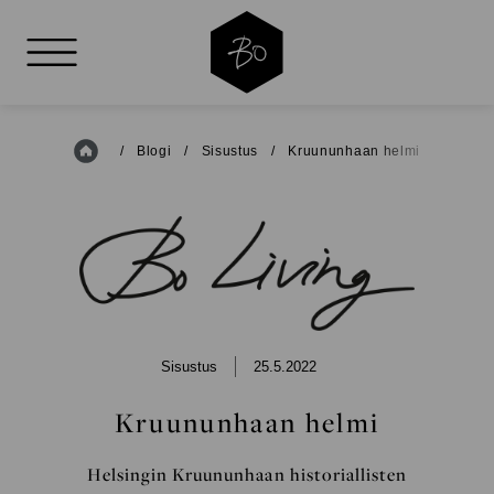
AVAA VALIKKO
Etusivu
/
Blogi
/
Sisustus
/
Kruununhaan helmi
BO
LIVING
Sisustus
25.5.2022
Kruununhaan helmi
Helsingin Kruununhaan historiallisten