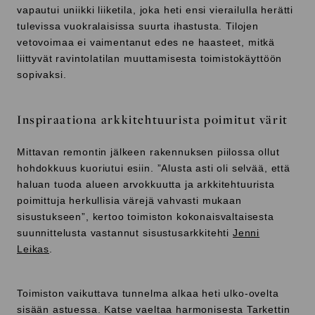
vapautui uniikki liiketila, joka heti ensi vierailulla herätti
tulevissa vuokralaisissa suurta ihastusta. Tilojen
vetovoimaa ei vaimentanut edes ne haasteet, mitkä
liittyvät ravintolatilan muuttamisesta toimistokäyttöön
sopivaksi.
Inspiraationa arkkitehtuurista poimitut värit
Mittavan remontin jälkeen rakennuksen piilossa ollut
hohdokkuus kuoriutui esiin. ”Alusta asti oli selvää, että
haluan tuoda alueen arvokkuutta ja arkkitehtuurista
poimittuja herkullisia värejä vahvasti mukaan
sisustukseen”, kertoo toimiston kokonaisvaltaisesta
suunnittelusta vastannut sisustusarkkitehti
Jenni
Leikas
.
Toimiston vaikuttava tunnelma alkaa heti ulko-ovelta
sisään astuessa. Katse vaeltaa harmonisesta Tarkettin