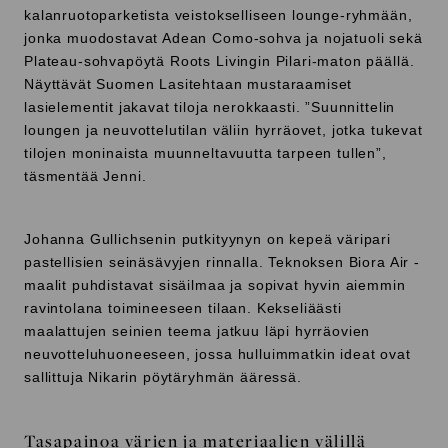
kalanruotoparketista veistokselliseen lounge-ryhmään,
jonka muodostavat Adean Como-sohva ja nojatuoli sekä
Plateau-sohvapöytä Roots Livingin Pilari-maton päällä.
Näyttävät Suomen Lasitehtaan mustaraamiset
lasielementit jakavat tiloja nerokkaasti. ”Suunnittelin
loungen ja neuvottelutilan väliin hyrräovet, jotka tukevat
tilojen moninaista muunneltavuutta tarpeen tullen”,
täsmentää Jenni.
Johanna Gullichsenin putkityynyn on kepeä väripari
pastellisien seinäsävyjen rinnalla. Teknoksen Biora Air -
maalit puhdistavat sisäilmaa ja sopivat hyvin aiemmin
ravintolana toimineeseen tilaan. Kekseliäästi
maalattujen seinien teema jatkuu läpi hyrräovien
neuvotteluhuoneeseen, jossa hulluimmatkin ideat ovat
sallittuja Nikarin pöytäryhmän ääressä.
Tasapainoa värien ja materiaalien välillä