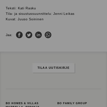
Teksti: Kati Rasku
Tila- ja sisustussuunnittelu: Jenni Leikas
Kuvat: Juuso Soininen
Jaa Facebookissa
Jaa Twitterissä
Jaa LinkedInissä
Jaa WhatsAppissa
Jaa:
TILAA UUTISKIRJE
BO HOMES & VILLAS
BO FAMILY GROUP