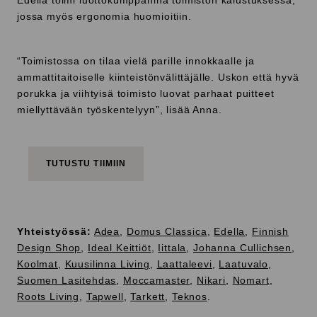
Edella toimi luottokumppanina toimiston kalustuksessa,
jossa myös ergonomia huomioitiin.
“Toimistossa on tilaa vielä parille innokkaalle ja
ammattitaitoiselle kiinteistönvälittäjälle. Uskon että hyvä
porukka ja viihtyisä toimisto luovat parhaat puitteet
miellyttävään työskentelyyn”, lisää Anna.
TUTUSTU TIIMIIN
Yhteistyössä:
Adea
,
Domus Classica
,
Edella
,
Finnish
Design Shop
,
Ideal Keittiöt
,
Iittala
,
Johanna Cullichsen
,
Koolmat
,
Kuusilinna Living
,
Laattaleevi
,
Laatuvalo
,
Suomen Lasitehdas
,
Moccamaster
,
Nikari
,
Nomart
,
Roots Living
,
Tapwell
,
Tarkett
,
Teknos
.