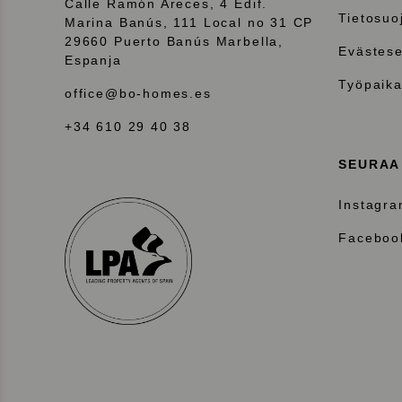
Calle Ramón Areces, 4 Edif.
Tietosuo
Marina Banús, 111 Local no 31 CP
29660 Puerto Banús Marbella,
Evästese
Espanja
Työpaika
office@bo-homes.es
+34 610 29 40 38
SEURAA
Instagr
Faceboo