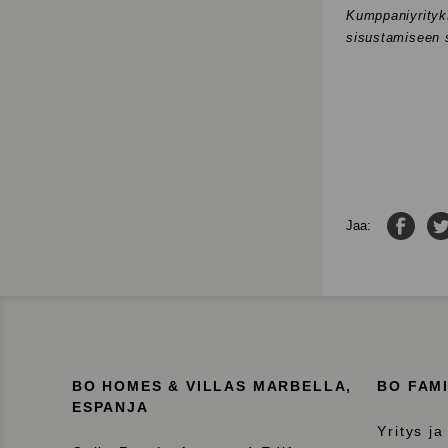
Kumppaniyrityks
sisustamiseen 
Jaa F
Jaa:
BO HOMES & VILLAS MARBELLA,
BO FAM
ESPANJA
Yritys ja