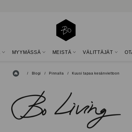
A
MYYMÄSSÄ
MEISTÄ
VÄLITTÄJÄT
OT
Open
Open
Open
Open
sub-
sub-
sub-
sub-
menu
menu
menu
menu
Etusivu
/
Blogi
/
Pinnalla
/
Kuusi tapaa kesänviettoon
BO