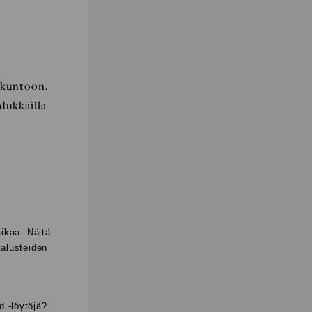
ä kuntoon.
dukkailla
aikaa. Näitä
kalusteiden
d -löytöjä?