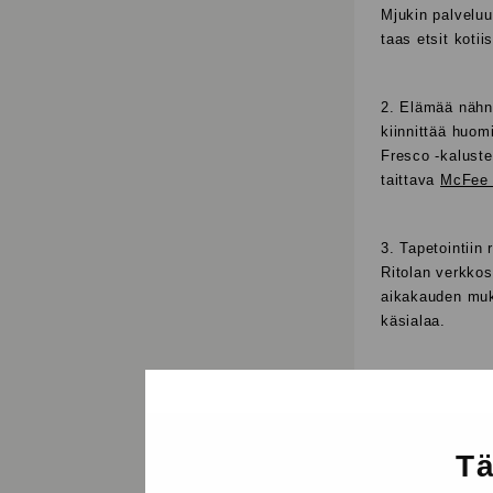
Mjukin palveluu
taas etsit kotii
2. Elämää nähn
kiinnittää huom
Fresco -kaluste
taittava
McFee 
3. Tapetointiin
Ritolan verkkos
aikakauden mu
käsialaa.
Lepoa ja r
Tä
Kesälomalla kuu