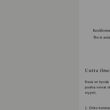
Kesälomal
Bo:n asi
Uutta ilme
Kesä on hyvää a
puuhia voivat o
myynti.
1. Onko kotonas