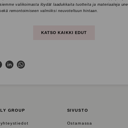
iemme valikoimasta löydät laadukkaita tuotteita ja materiaaleja un
sekä remontoimiseen valmiiksi neuvoteltuun hintaan
.
KATSO KAIKKI EDUT
acebookissa
Jaa Twitterissä
Jaa LinkedInissä
Jaa WhatsAppissa
ILY GROUP
SIVUSTO
 yhteystiedot
Ostamassa