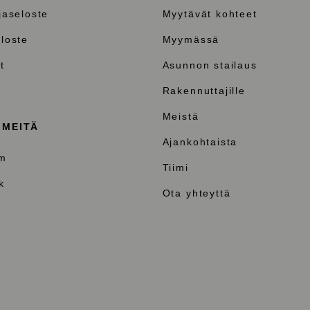
jaseloste
Myytävät kohteet
loste
Myymässä
t
Asunnon stailaus
Rakennuttajille
Meistä
 MEITÄ
Ajankohtaista
am
Tiimi
k
Ota yhteyttä