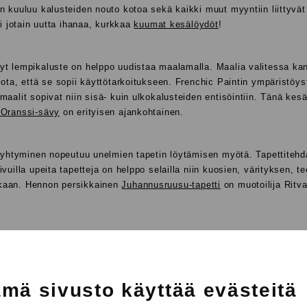
n kuuluu kalusteiden nouto kotoa sekä kaikki muut myyntiin liittyvät
si jotain uutta ihanaa, kurkkaa
kuumat kesälöydöt
!
yt lempikaluste on helppo uudistaa maalamalla. Maalia valitessa ka
iota, että se sopii käyttötarkoitukseen. Frenchic Paintin ympäristöyst
maalit sopivat niin sisä- kuin ulkokalusteiden entisöintiin. Tänä kes
Oranssi-sävy
on erityisen ajankohtainen.
 ryhtyminen nopeutuu unelmien tapetin löytämisen myötä. Tapettitehd
ivuilla upeita tapetteja on helppo selailla niin kuosien, värityksen, 
kaan. Hennon persikkainen
Juhannusruusu-tapetti
on muotoilija Ritv
entoutumista
mä sivusto käyttää evästeitä
luu rentoutua. Paras lepopaikka voi löytyä omasta kodista tai kesä