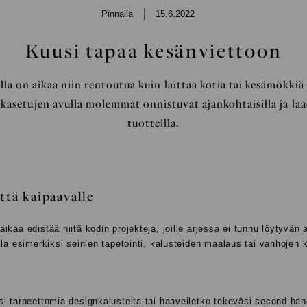
LIVING
Pinnalla
15.6.2022
Kuusi tapaa kesänviettoon
la on aikaa niin rentoutua kuin laittaa kotia tai kesämökki
akasetujen avulla molemmat onnistuvat ajankohtaisilla ja laa
tuotteilla.
ttä kaipaavalle
ikaa edistää niitä kodin projekteja, joille arjessa ei tunnu löytyvän 
lla esimerkiksi seinien tapetointi, kalusteiden maalaus tai vanhojen 
i tarpeettomia designkalusteita tai haaveiletko tekeväsi second han