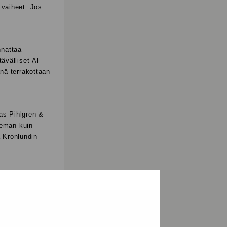
 vaiheet. Jos
nnattaa
ävälliset Al
änä terrakottaan
as Pihlgren &
teeman kuin
a Kronlundin
mökiltä. Kesän