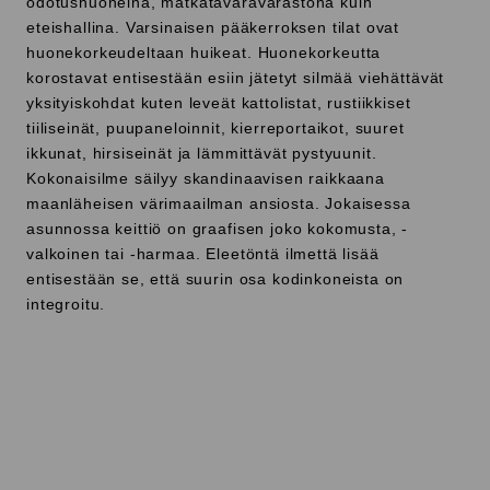
odotushuoneina, matkatavaravarastona kuin
eteishallina. Varsinaisen pääkerroksen tilat ovat
huonekorkeudeltaan huikeat. Huonekorkeutta
korostavat entisestään esiin jätetyt silmää viehättävät
yksityiskohdat kuten leveät kattolistat, rustiikkiset
tiiliseinät, puupaneloinnit, kierreportaikot, suuret
ikkunat, hirsiseinät ja lämmittävät pystyuunit.
Kokonaisilme säilyy skandinaavisen raikkaana
maanläheisen värimaailman ansiosta. Jokaisessa
asunnossa keittiö on graafisen joko kokomusta, -
valkoinen tai -harmaa. Eleetöntä ilmettä lisää
entisestään se, että suurin osa kodinkoneista on
integroitu.