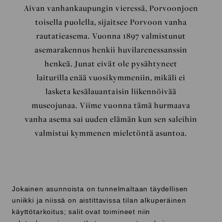
Aivan vanhankaupungin vieressä, Porvoonjoen
toisella puolella, sijaitsee Porvoon vanha
rautatieasema. Vuonna 1897 valmistunut
asemarakennus henkii huvilarenessanssin
henkeä. Junat eivät ole pysähtyneet
laiturilla enää vuosikymmeniin, mikäli ei
lasketa kesälauantaisin liikennöivää
museojunaa. Viime vuonna tämä hurmaava
vanha asema sai uuden elämän kun sen saleihin
valmistui kymmenen mieletöntä asuntoa.
Jokainen asunnoista on tunnelmaltaan täydellisen
uniikki ja niissä on aistittavissa tilan alkuperäinen
käyttötarkoitus; salit ovat toimineet niin