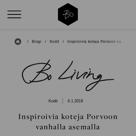
AVAA VALIKKO
Etusivu
/
Blogi
/
Kodit
/
Inspiroivia koteja Porvoon vanhalla 
BO
LIVING
Kodit
6.1.2019
Inspiroivia koteja Porvoon
vanhalla asemalla