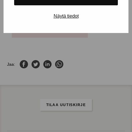
Oma Porvoon unelmakoti haussa? Tutustu myytäviin
kohteisiimme kaupungissa:
Näytä tiedot
MYYTÄVÄT ASUNNOT PORVOO
Jaa Facebookissa
Jaa Twitterissä
Jaa LinkedInissä
Jaa WhatsAppissa
Jaa:
TILAA UUTISKIRJE