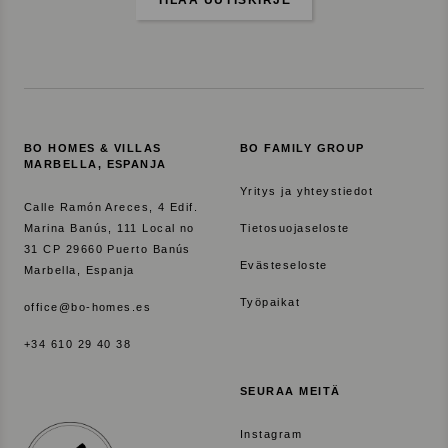
TILAA UUTISKIRJE
BO HOMES & VILLAS
BO FAMILY GROUP
MARBELLA, ESPANJA
Yritys ja yhteystiedot
Calle Ramón Areces, 4 Edif.
Marina Banús, 111 Local no
Tietosuojaseloste
31 CP 29660 Puerto Banús
Evästeseloste
Marbella, Espanja
Työpaikat
office@bo-homes.es
+34 610 29 40 38
SEURAA MEITÄ
Instagram