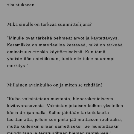
sisustukseen.
Mikä sinulle on tärkeää suunnittelijana?
”Minulle ovat tärkeitä pehmeät arvot ja käytettävyys.
Keramiikka on materiaalina kestävää, mikä on tärkeää
ominaisuus etenkin käyttöesineissä. Kun tämä
yhdistetään estetiikkaan, tuotteelle tulee suurempi
merkitys.”
Millainen avainkulho on ja miten se tehdään?
”Kulho valmistetaan mustasta, hienorakenteisesta
kivitavarasavesta. Valmistan jokaisen kulhon yksitellen
käsin dreijaamalla. Kulho jätetään tarkoituksella
lasittamatta, jolloin sen pinta jää mattaisen rouheaksi,
mutta kuitenkin sileän samettiseksi. Se muistuttaakin
muodoltaan ja tekstuuriltaan hieman rantakiveä.”