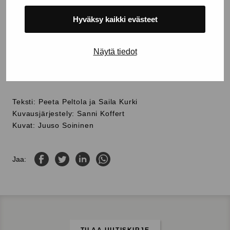
vastuullisuus ja elämästä nauttiminen.
Hyväksy kaikki evästeet
TUTUSTU MALLISTOON
Näytä tiedot
Teksti: Peeta Peltola ja Saila Kurki
Kuvausjärjestely: Sanni Koffert
Kuvat: Juuso Soininen
Jaa Facebookissa
Jaa Twitterissä
Jaa LinkedInissä
Jaa WhatsAppissa
Jaa: