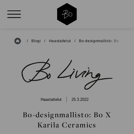
AVAA VALIKKO
Etusivu
/
Blogi
/
Haastattelut
/
Bo-designmallisto: Bo X Karil
BO
LIVING
Haastattelut
25.3.2022
Bo-designmallisto: Bo X
Karila Ceramics