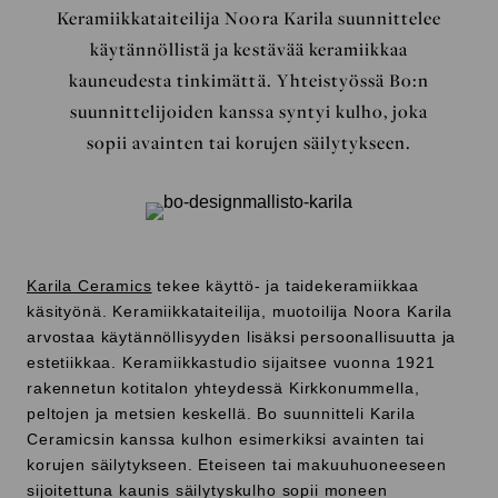
Keramiikkataiteilija Noora Karila suunnittelee
käytännöllistä ja kestävää keramiikkaa
kauneudesta tinkimättä. Yhteistyössä Bo:n
suunnittelijoiden kanssa syntyi kulho, joka
sopii avainten tai korujen säilytykseen.
Karila Ceramics
tekee käyttö- ja taidekeramiikkaa
käsityönä. Keramiikkataiteilija, muotoilija Noora Karila
arvostaa käytännöllisyyden lisäksi persoonallisuutta ja
estetiikkaa. Keramiikkastudio sijaitsee vuonna 1921
rakennetun kotitalon yhteydessä Kirkkonummella,
peltojen ja metsien keskellä. Bo suunnitteli Karila
Ceramicsin kanssa kulhon esimerkiksi avainten tai
korujen säilytykseen. Eteiseen tai makuuhuoneeseen
sijoitettuna kaunis säilytyskulho sopii moneen