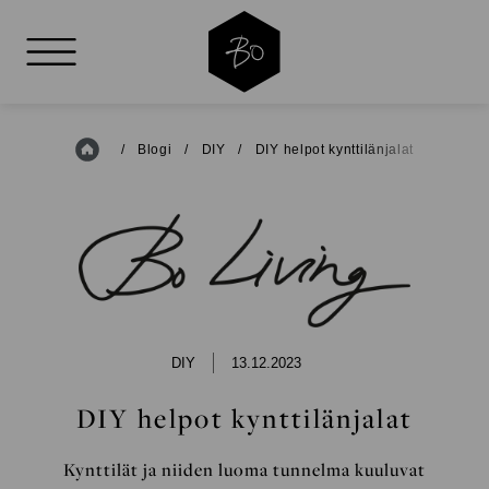
AVAA VALIKKO
Etusivu
/
Blogi
/
DIY
/
DIY helpot kynttilänjalat
BO
LIVING
DIY
13.12.2023
DIY helpot kynttilänjalat
Kynttilät ja niiden luoma tunnelma kuuluvat