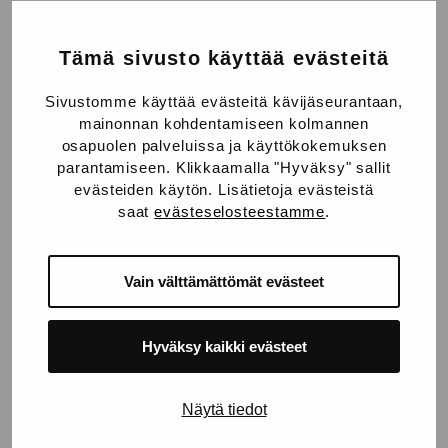
Kynttilänjalka luonnonantimia hyödyntäen
Tämä sivusto käyttää evästeitä
Ripauksen luontoa ja jouluista vihreää kodin jouluiseen
sisustukseen saa luonnosta. Kesän jälkeen tyhjäksi
Sivustomme käyttää evästeitä kävijäseurantaan,
juodut mehupullot toimivat joulun tullen kauniina
mainonnan kohdentamiseen kolmannen
kynttilänjalkoina, kun ne täyttää vedellä ja havuilla.
osapuolen palveluissa ja käyttökokemuksen
Koristeluun voi hyödyntää joulukuusenkoristeita.
parantamiseen. Klikkaamalla "Hyväksy" sallit
evästeiden käytön. Lisätietoja evästeistä
Vinkki:
Käytä erimuotoisia ja -korkuisia pulloja niin saat
saat
evästeselosteestamme
.
asetelmaan vaihtelevuutta.
Haluaisitko lisää ideoita ja inspiraatiota? Tilaamalla
Vain välttämättömät evästeet
Bo:n uutiskirjeen saat joka kuukausi kattavan paketin
sisustuksesta, trendeistä, asuntokaupasta sekä ihanista
asumisen palveluista suoraan sähköpostiisi.
Hyväksy kaikki evästeet
TILAA UUTISKIRJE
Näytä tiedot