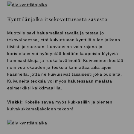
Kynttilänjalka itsekovettuvasta savesta
Muotoile savi haluamallasi tavalla ja testaa jo
tekovaiheessa, että kuivuttuaan kynttilä tulee jalkaan
tiiviisti ja suoraan. Luovuus on vain rajana ja
koristeluun voi hyödyntää keittiön kaapeista löytyviä
hammastikkuja ja ruokailuvälineitä. Kuivuminen kestää
noin vuorokauden ja teoksia kannattaa aika ajoin
käännellä, jotta ne kuivuisivat tasaisesti joka puolelta.
Kuivuneita teoksia voi myös halutessaan maalata
esimerkiksi kalkkimaalilla.
Vinkki:
Kokeile savea myös kukkasiilin ja pienten
kuivakukkamaljakoiden tekoon!