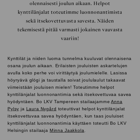
olennaisesti joulun aikaan. Helpot
kynttilänjalat toteutimme luonnonantimista
sekä itsekovettuvasta savesta. Näiden
tekemisestä pitää varmasti jokainen vauvasta
vaariin!
Kynttilät ja niiden luoma tunnelma kuuluvat olennaisena
osana joulun aikaan. Erilaisten jouluisten askartelujen
avulla koko perhe voi virittäytyä joulumielelle. Lasissa
höyryävä glögi ja taustalla soivat joululaulut takaavat
viimeistään jouluisen mielen! Toteutimme helpot
kynttilänjalat luonnonantimia sekä itsekovettuvaa savea
hyödyntäen. Bo LKV Tampereen stailaajamme
Anna
Pylsy
ja
Laura Nygård
toteuttivat helpot kynttilänjalat
itsekovettuvaa savea hyödyntäen, kun taas jouluiset
kynttilänjalat luonnonantimia käyttäen toteutti Bo LKV
Helsingin stailaaja
Minna Jaakkola
.