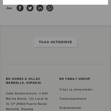
Jaa Facebookissa
Jaa Twitterissä
Jaa LinkedInissä
Jaa WhatsAppissa
Jaa:
TILAA UUTISKIRJE
BO HOMES & VILLAS
BO FAMILY GROUP
MARBELLA, ESPANJA
Yritys ja yhteystiedot
Calle Ramón Areces, 4 Edif.
Marina Banús, 111 Local no
Tietosuojaseloste
31 CP 29660 Puerto Banús
Evästeseloste
Marbella, Espanja