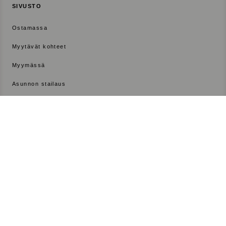
SIVUSTO
Ostamassa
Myytävät kohteet
Myymässä
Asunnon stailaus
Rakennuttajille
Meistä
Ajankohtaista
Tiimi
Ota yhteyttä