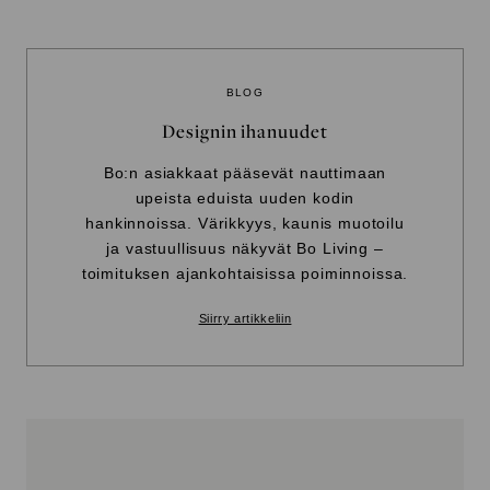
BLOG
Designin ihanuudet
Bo:n asiakkaat pääsevät nauttimaan
upeista eduista uuden kodin
hankinnoissa. Värikkyys, kaunis muotoilu
ja vastuullisuus näkyvät Bo Living –
toimituksen ajankohtaisissa poiminnoissa.
Siirry artikkeliin