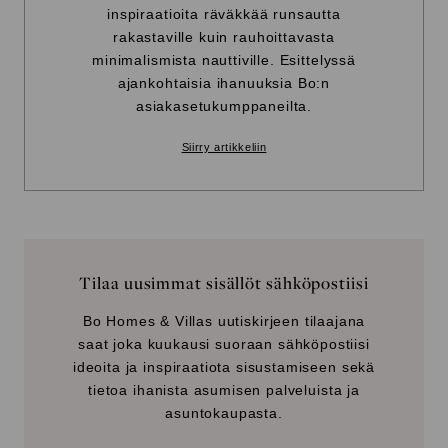
inspiraatioita räväkkää runsautta
rakastaville kuin rauhoittavasta
minimalismista nauttiville. Esittelyssä
ajankohtaisia ihanuuksia Bo:n
asiakasetukumppaneilta.
Siirry artikkeliin
Tilaa uusimmat sisällöt sähköpostiisi
Bo Homes & Villas uutiskirjeen tilaajana
saat joka kuukausi suoraan sähköpostiisi
ideoita ja inspiraatiota sisustamiseen sekä
tietoa ihanista asumisen palveluista ja
asuntokaupasta.