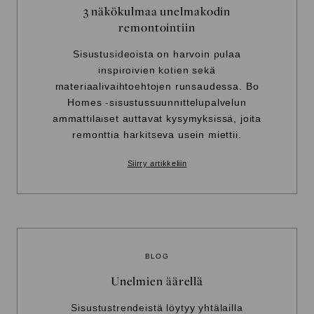
3 näkökulmaa unelmakodin
remontointiin
Sisustusideoista on harvoin pulaa
inspiroivien kotien sekä
materiaalivaihtoehtojen runsaudessa. Bo
Homes -sisustussuunnittelupalvelun
ammattilaiset auttavat kysymyksissä, joita
remonttia harkitseva usein miettii.
Siirry artikkeliin
BLOG
Unelmien äärellä
Sisustustrendeistä löytyy yhtälailla