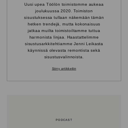
Uusi upea Töölön toimistomme aukeaa
joulukuussa 2020. Toimiston
sisustuksessa tullaan näkemään tämän
hetken trendejä, mutta kokonaisuus
jatkaa muilta toimistoiltamme tuttua
harmonista linjaa. Haastattelimme
sisustusarkkitehtiamme Jenni Leikasta
käynnissä olevasta remontista sekä
sisustusvalinnoista.
Siirry artikkeliin
PODCAST