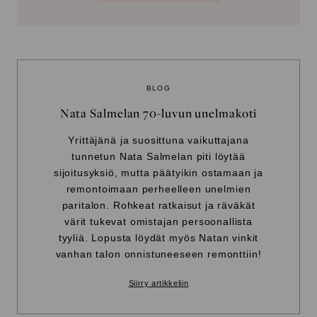
BLOG
Nata Salmelan 70-luvun unelmakoti
Yrittäjänä ja suosittuna vaikuttajana
tunnetun Nata Salmelan piti löytää
sijoitusyksiö, mutta päätyikin ostamaan ja
remontoimaan perheelleen unelmien
paritalon. Rohkeat ratkaisut ja räväkät
värit tukevat omistajan persoonallista
tyyliä. Lopusta löydät myös Natan vinkit
vanhan talon onnistuneeseen remonttiin!
Siirry artikkeliin