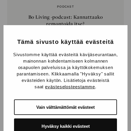
PODCAST
Bo Living -podcast: Kannattaako
remontoida itse?
Kun oman kodin remontoimista lähtee
Tämä sivusto käyttää evästeitä
suunnittelemaan, yksi tärkeä päätös on,
aikooko remontin tehdä itse vai
Sivustomme käyttää evästeitä kävijäseurantaan,
turvautuuko ulkopuoliseen apuun. Oma
mainonnan kohdentamiseen kolmannen
osaaminen...
osapuolen palveluissa ja käyttökokemuksen
parantamiseen. Klikkaamalla "Hyväksy" sallit
Listen episode
evästeiden käytön. Lisätietoja evästeistä
saat
evästeselosteestamme
.
Vain välttämättömät evästeet
Hyväksy kaikki evästeet
PODCAST