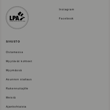
s
s
Instagram
a
Facebook
SIVUSTO
Ostamassa
Myytävät kohteet
Myymässä
Asunnon stailaus
Rakennuttajille
Meistä
Ajankohtaista