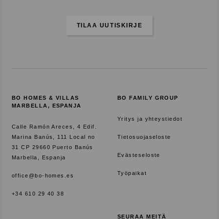
h
d
i
TILAA UUTISKIRJE
s
t
y
v
ä
t
BO HOMES & VILLAS
BO FAMILY GROUP
s
MARBELLA, ESPANJA
i
Yritys ja yhteystiedot
Calle Ramón Areces, 4 Edif.
s
Marina Banús, 111 Local no
Tietosuojaseloste
u
31 CP 29660 Puerto Banús
s
Evästeseloste
Marbella, Espanja
t
Työpaikat
office@bo-homes.es
u
k
+34 610 29 40 38
s
e
SEURAA MEITÄ