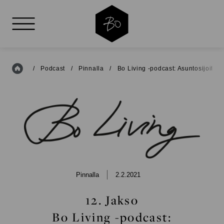
AVAA VALIKKO
Etusivu
/
Podcast
/
Pinnalla
/
Bo Living -podcast: Asuntosijoittam
BO
LIVING
Pinnalla
2.2.2021
12. Jakso
Bo Living -podcast: