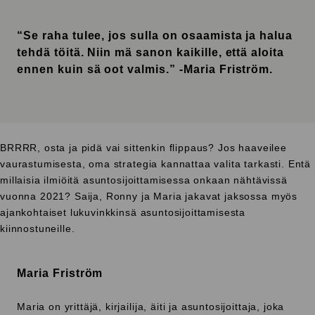
“Se raha tulee, jos sulla on osaamista ja halua
tehdä töitä. Niin mä sanon kaikille, että aloita
ennen kuin sä oot valmis.” -Maria Friström.
BRRRR, osta ja pidä vai sittenkin flippaus? Jos haaveilee
vaurastumisesta, oma strategia kannattaa valita tarkasti. Entä
millaisia ilmiöitä asuntosijoittamisessa onkaan nähtävissä
vuonna 2021? Saija, Ronny ja Maria jakavat jaksossa myös
ajankohtaiset lukuvinkkinsä asuntosijoittamisesta
kiinnostuneille.
Maria Friström
Maria on yrittäjä, kirjailija, äiti ja asuntosijoittaja, joka