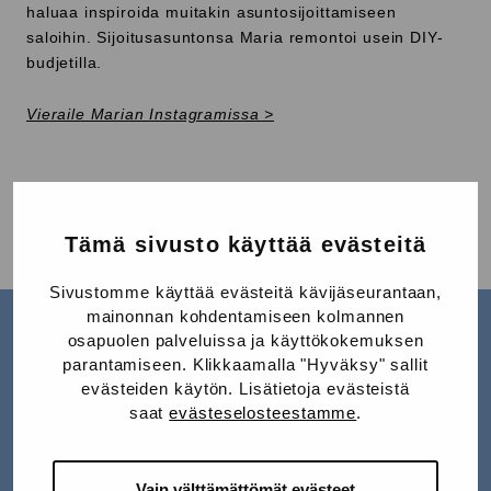
haluaa inspiroida muitakin asuntosijoittamiseen
saloihin. Sijoitusasuntonsa Maria remontoi usein DIY-
budjetilla.
Vieraile Marian Instagramissa >
Jaa Facebookissa
Jaa Twitterissä
Jaa LinkedInissä
Jaa WhatsAppissa
Jaa:
Tämä sivusto käyttää evästeitä
Sivustomme käyttää evästeitä kävijäseurantaan,
mainonnan kohdentamiseen kolmannen
osapuolen palveluissa ja käyttökokemuksen
parantamiseen. Klikkaamalla "Hyväksy" sallit
evästeiden käytön. Lisätietoja evästeistä
saat
evästeselosteestamme
.
LUE LISÄÄ
K
Vain välttämättömät evästeet