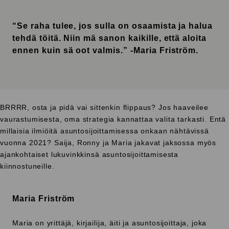
“Se raha tulee, jos sulla on osaamista ja halua
tehdä töitä. Niin mä sanon kaikille, että aloita
ennen kuin sä oot valmis.” -Maria Friström.
BRRRR, osta ja pidä vai sittenkin flippaus? Jos haaveilee
vaurastumisesta, oma strategia kannattaa valita tarkasti. Entä
millaisia ilmiöitä asuntosijoittamisessa onkaan nähtävissä
vuonna 2021? Saija, Ronny ja Maria jakavat jaksossa myös
ajankohtaiset lukuvinkkinsä asuntosijoittamisesta
kiinnostuneille.
Maria Friström
Maria on yrittäjä, kirjailija, äiti ja asuntosijoittaja, joka