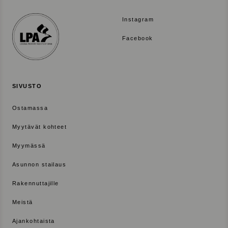
s
s
Instagram
a
Facebook
SIVUSTO
Ostamassa
Myytävät kohteet
Myymässä
Asunnon stailaus
Rakennuttajille
Meistä
Ajankohtaista