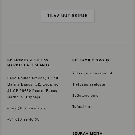
h
d
i
TILAA UUTISKIRJE
s
t
y
v
ä
t
BO HOMES & VILLAS
BO FAMILY GROUP
s
MARBELLA, ESPANJA
i
Yritys ja yhteystiedot
Calle Ramón Areces, 4 Edif.
s
Marina Banús, 111 Local no
Tietosuojaseloste
u
31 CP 29660 Puerto Banús
s
Evästeseloste
Marbella, Espanja
t
Työpaikat
office@bo-homes.es
u
k
+34 610 29 40 38
s
e
SEURAA MEITÄ