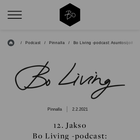
AVAA VALIKKO
Etusivu
/
Podcast
/
Pinnalla
/
Bo Living -podcast: Asuntosijoittam
BO
LIVING
Pinnalla
2.2.2021
12. Jakso
Bo Living -podcast: