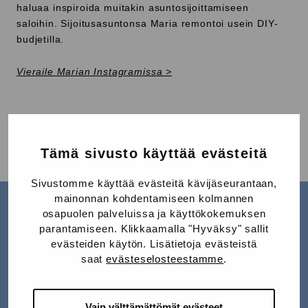
haluaa inspiroida muitakin asuntosijoittamiseen
saloihin. Sijoitusasuntonsa Maria remontoi usein DIY-
budjetilla.
Vieraile Marian Instagramissa >
Jaa Facebookissa
Jaa Twitterissä
Jaa LinkedInissä
Jaa WhatsAppissa
Jaa:
Tämä sivusto käyttää evästeitä
Sivustomme käyttää evästeitä kävijäseurantaan,
mainonnan kohdentamiseen kolmannen
osapuolen palveluissa ja käyttökokemuksen
parantamiseen. Klikkaamalla "Hyväksy" sallit
evästeiden käytön. Lisätietoja evästeistä
saat
evästeselosteestamme
.
LUE LISÄÄ
K
Vain välttämättömät evästeet